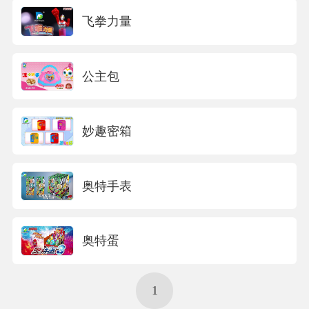
飞拳力量
公主包
妙趣密箱
奥特手表
奥特蛋
1