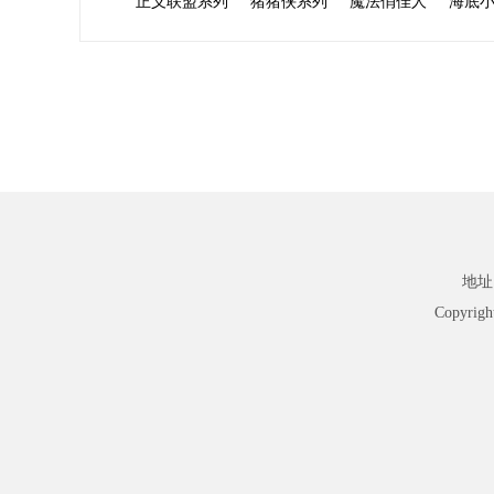
正义联盟系列
猪猪侠系列
魔法俏佳人
海底
地址
Copyri