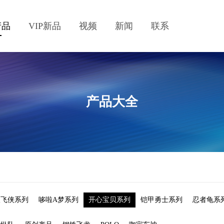
产品
VIP新品
视频
新闻
联系
产品大全
级飞侠系列
哆啦A梦系列
开心宝贝系列
铠甲勇士系列
忍者龟系