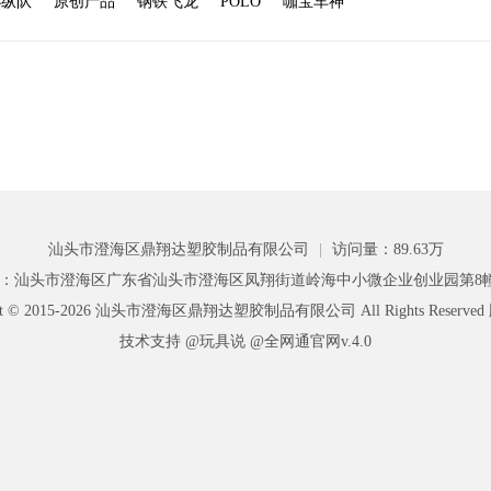
小纵队
原创产品
钢铁飞龙
POLO
咖宝车神
汕头市澄海区鼎翔达塑胶制品有限公司
|
访问量：89.63万
：汕头市澄海区广东省汕头市澄海区凤翔街道岭海中小微企业创业园第8
ght © 2015-2026 汕头市澄海区鼎翔达塑胶制品有限公司 All Rights Reserv
技术支持 @玩具说
@全网通官网v.4.0