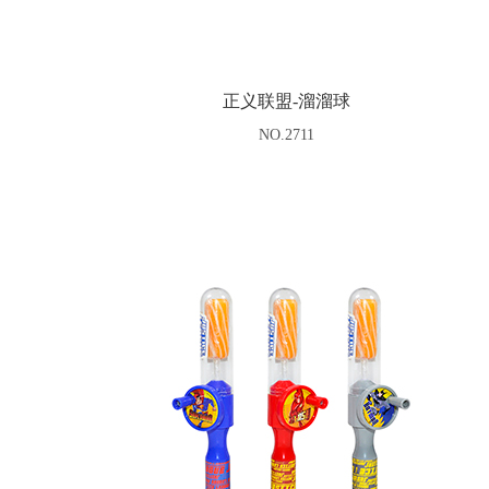
正义联盟-溜溜球
NO.2711