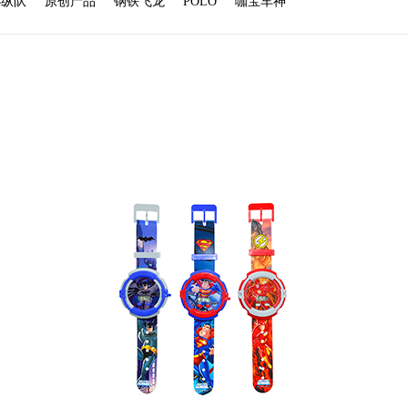
小纵队
原创产品
钢铁飞龙
POLO
咖宝车神