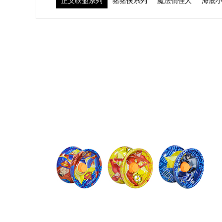
正义联盟系列
猪猪侠系列
魔法俏佳人
海底